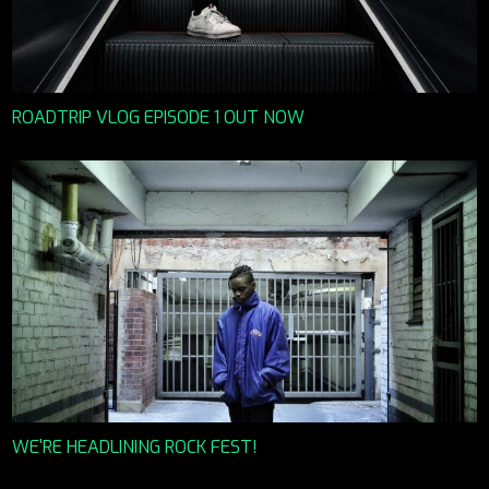
ROADTRIP VLOG EPISODE 1 OUT NOW
WE'RE HEADLINING ROCK FEST!